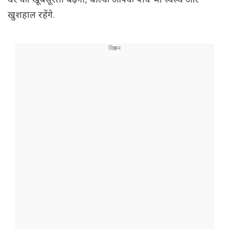
घर की खूबसूरती बढ़ेगी, बल्कि आपके पौधे भी स्वस्थ और
खुशहाल रहेंगे.