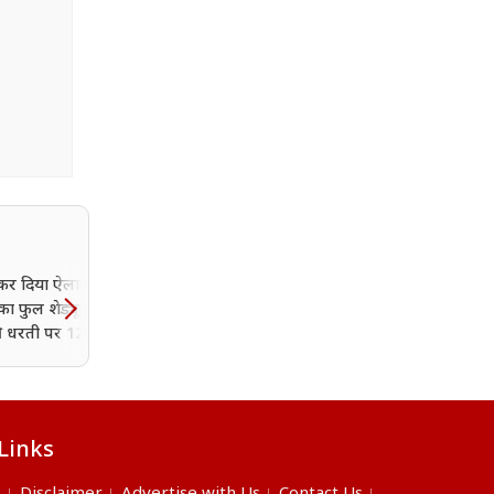
 कर दिया ऐलान! IND
ा फुल शेड्यूल जारी,
 धरती पर 12 मैच
भारत
Links