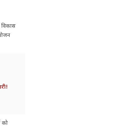
री विकास
ियोजन
ारी!
म को