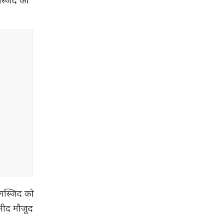
स्जिद का
 मस्जिद को
हमीद मौजूद