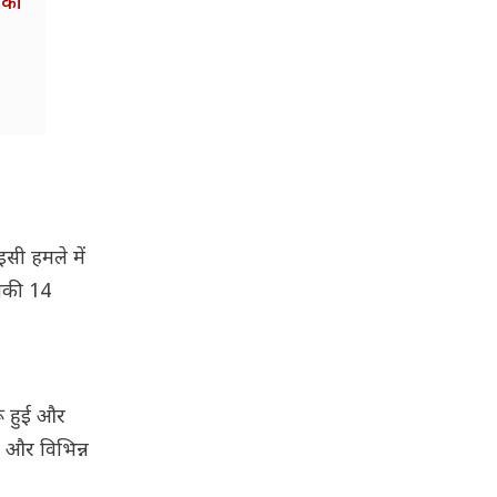
 का
सी हमले में
उनकी 14
रू हुई और
े और विभिन्न