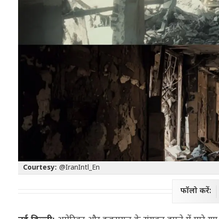
Courtesy:
@IranIntl_En
फॉलो करें: