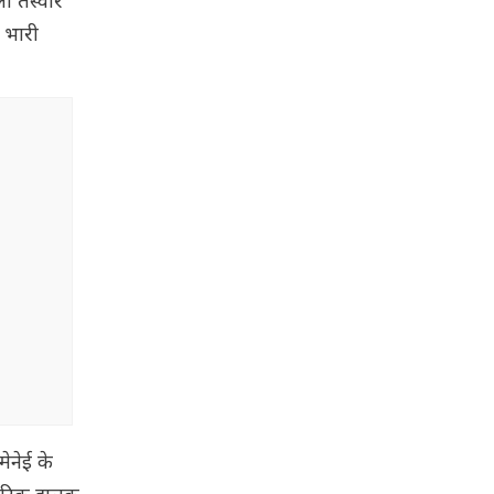
 तस्वीरें
 भारी
ेनेई के