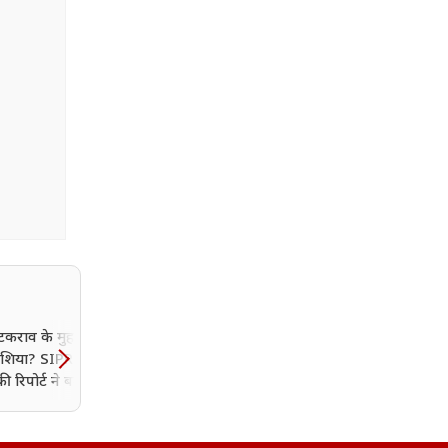
टकराव के मुहाने पर
यूक्रेन के बाद क्या अब NAT
 एशिया? SIPRI और
पर हमला करेंगे पुतिन? अमेर
की रिपोर्ट ने बढ़ाई चिंता
खुफिया रिपोर्ट में बड़ा दावा