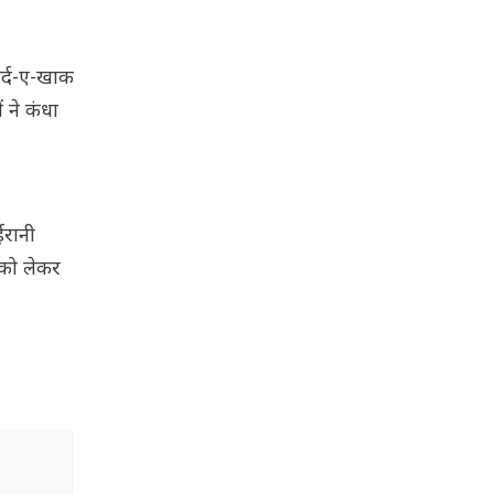
ुर्द-ए-खाक
 ने कंधा
ईरानी
ं को लेकर