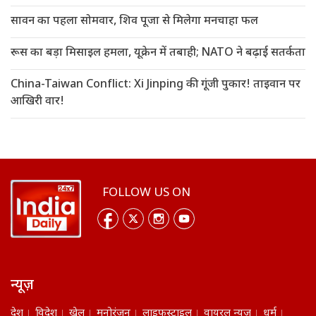
सावन का पहला सोमवार, शिव पूजा से मिलेगा मनचाहा फल
रूस का बड़ा मिसाइल हमला, यूक्रेन में तबाही; NATO ने बढ़ाई सतर्कता
China-Taiwan Conflict: Xi Jinping की गूंजी पुकार! ताइवान पर
आखिरी वार!
FOLLOW US ON
न्यूज़
देश
विदेश
खेल
मनोरंजन
लाइफस्टाइल
वायरल न्यूज़
धर्म