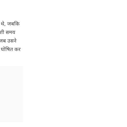
द थे, जबकि
-खुशी समय
 जब उसने
ृत घोषित कर