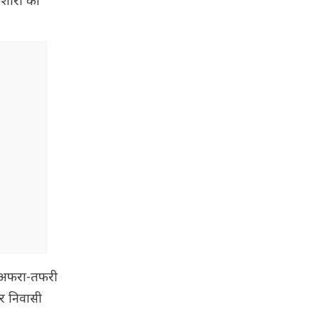
िशोरी की
र अफरा-तफरी
र निवासी