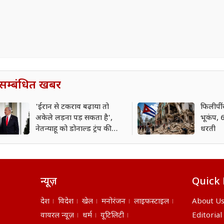
सम्बंधित खबर
'ईरान से टकराव बढ़ाया तो
फिलीपींस
अकेले लड़ना पड़ सकता है',
भूकंप, 6
नेतन्याहू को डोनाल्ड ट्रंप की
धरती
चेतावनी
न्यूज़
Quick 
देश
विदेश
खेल
मनोरंजन
लाइफस्टाइल
About U
वायरल न्यूज़
धर्म
यूटिलिटी
Editorial