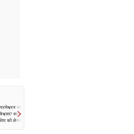
रमेश्वरन को नहीं है
Fateh Box Office
 विश्वास? साउथ एक्ट्रेस ने
Collection Day 3: सोनू सू
शिप को लेकर बोल दी
की फिल्म तीसरे दिन ही हुई फुस
त
बॉक्स ऑफिस पर इतने ही नो