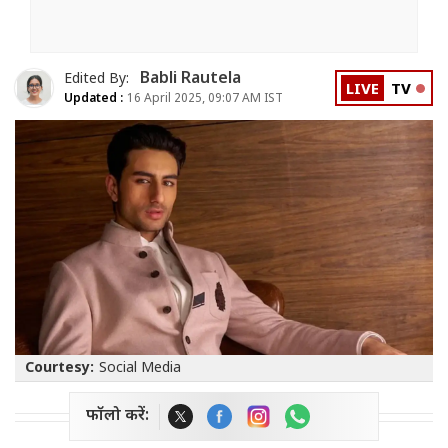
Babli Rautela
Edited By:
LIVE
TV
Updated :
16 April 2025, 09:07 AM IST
Courtesy:
Social Media
फॉलो करें: