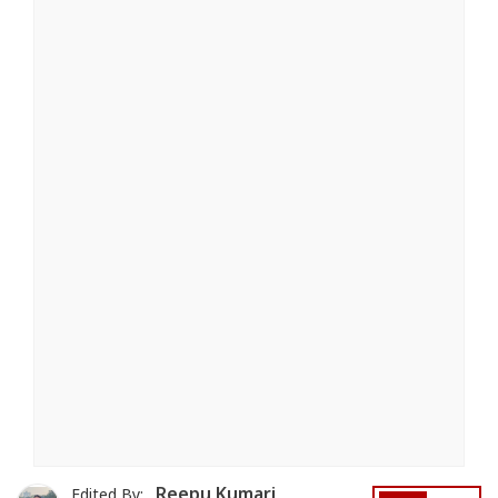
Reepu Kumari
Edited By: