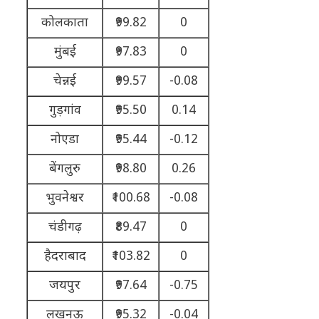
कोलकाता
₹99.82
0
मुंबई
₹97.83
0
चेन्नई
₹99.57
-0.08
गुड़गांव
₹95.50
0.14
नोएडा
₹95.44
-0.12
बेंगलुरु
₹98.80
0.26
भुवनेश्वर
₹100.68
-0.08
चंडीगढ़
₹89.47
0
हैदराबाद
₹103.82
0
जयपुर
₹97.64
-0.75
लखनऊ
₹95.32
-0.04