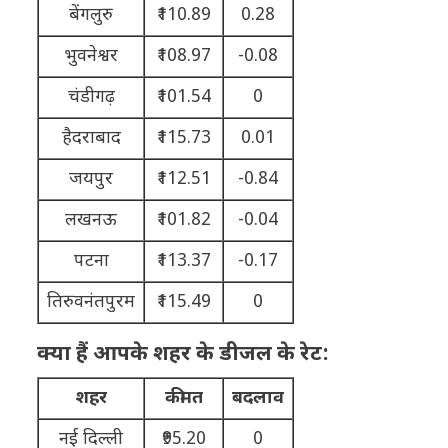
बेंगलुरु
₹110.89
0.28
भुवनेश्वर
₹108.97
-0.08
चंडीगढ़
₹101.54
0
हैदराबाद
₹115.73
0.01
जयपुर
₹112.51
-0.84
लखनऊ
₹101.82
-0.04
पटना
₹113.37
-0.17
तिरुवनंतपुरम
₹115.49
0
क्या हैं आपके शहर के डीजल के रेट:
शहर
कीमत
बदलाव
नई दिल्ली
₹95.20
0