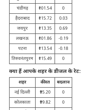
चंडीगढ़
₹101.54
0
हैदराबाद
₹115.72
0.03
जयपुर
₹113.35
0.69
लखनऊ
₹101.86
-0.19
पटना
₹113.54
-0.18
तिरुवनंतपुरम
₹115.49
0
क्या हैं आपके शहर के डीजल के रेट:
शहर
कीमत
बदलाव
नई दिल्ली
₹95.20
0
कोलकाता
₹99.82
0