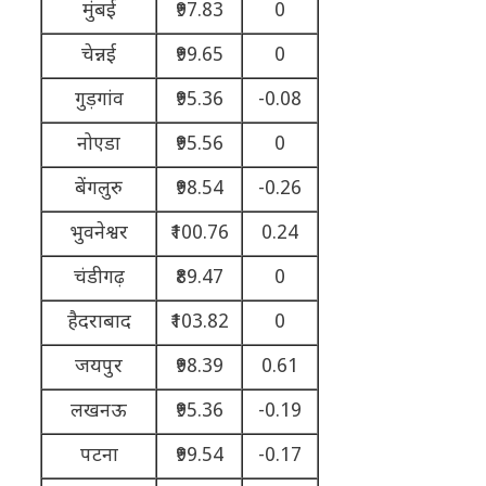
मुंबई
₹97.83
0
चेन्नई
₹99.65
0
गुड़गांव
₹95.36
-0.08
नोएडा
₹95.56
0
बेंगलुरु
₹98.54
-0.26
भुवनेश्वर
₹100.76
0.24
चंडीगढ़
₹89.47
0
हैदराबाद
₹103.82
0
जयपुर
₹98.39
0.61
लखनऊ
₹95.36
-0.19
पटना
₹99.54
-0.17