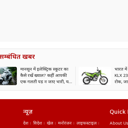
सम्बंधित खबर
मानसून में इलेक्ट्रिक स्कूटर का
भारत म
कैसे रखें ख्याल? कहीं आपकी
KLX 230
एक गलती पड़ न जाए भारी, यहां
रोक, जा
जानिए
न्यूज़
Quick 
देश
विदेश
खेल
मनोरंजन
लाइफस्टाइल
About U