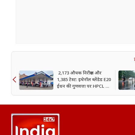
2,173 औचक निरीक्षण और
1,385 टेस्ट: इथेनॉल ब्लेंडेड E20
ईंधन की गुणवत्ता पर HPCL का
बड़ा दावा