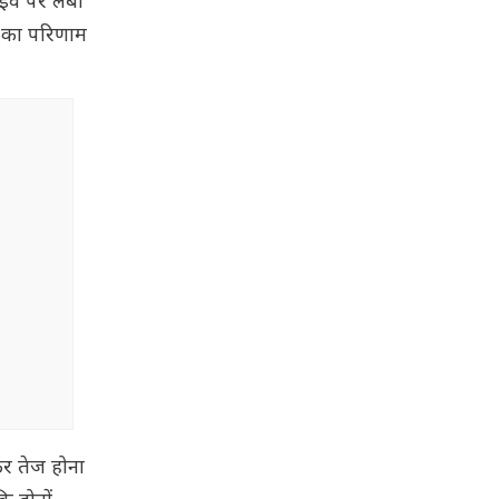
ईवे पर लंबी
ं का परिणाम
िर तेज होना