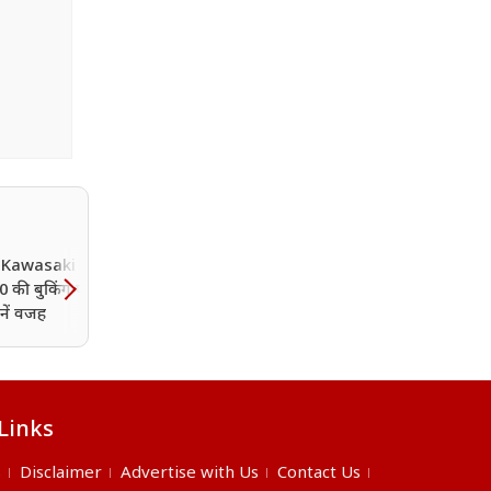
ें Kawasaki MY26
सर्विस सेंटर का खर्च बचाना है?
 की बुकिंग पर लगी
5 छोटे ट्रिक्स बदल देंगे आपक
नें वजह
बाइक की हालत, राइड देखक
सब पूछेंगे राज
Links
s
Disclaimer
Advertise with Us
Contact Us