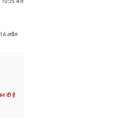
बह 10:35 बजे
14 अप्रैल
र दी है