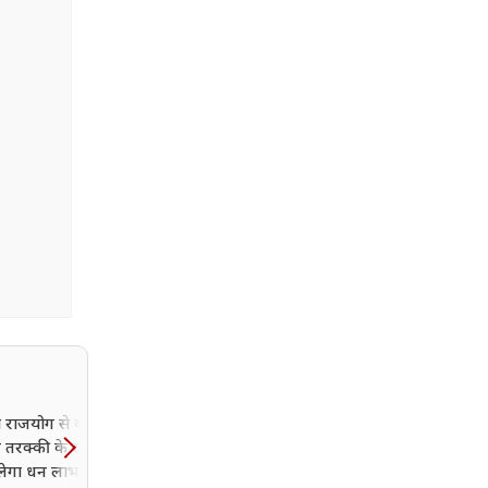
्य राजयोग से कई राशियों
हर किसी में नहीं होती ये अनो
े तरक्की के रास्ते, जानें
शक्ति, इस तारीख को जन्में लो
िलेगा धन लाभ और किसे
की छठी इंद्रिय होती है कमाल;