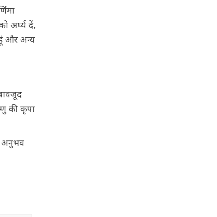
्णिमा
अर्घ्य दें,
हूं और अन्य
 बावजूद
्णु की कृपा
गत अनुभव