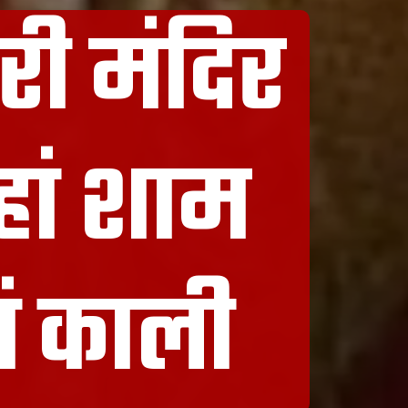
री मंदिर
हां शाम
ां काली