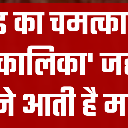
ंड का चमत्का
ट कालिका' ज
े आती है म