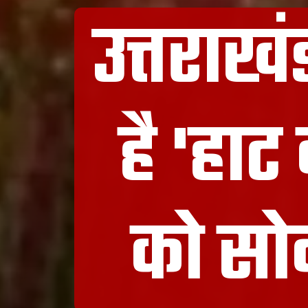
उत्तराख
है 'हा
को सोन