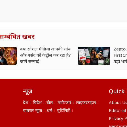
सम्बंधित खबर
क्या सोशल मीडिया आपकी सोच
Zepto
और पसंद को कंट्रोल कर रहा है?
FirstCr
जानें सच्चाई
पड़ा भार
पर CCPA
न्यूज़
Quick 
देश
विदेश
खेल
मनोरंजन
लाइफस्टाइल
About U
वायरल न्यूज़
धर्म
यूटिलिटी
Editorial
Privacy P
Verificat