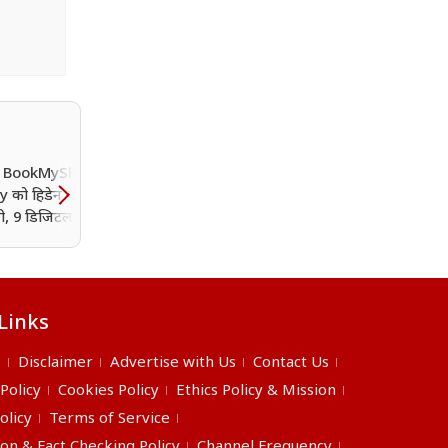
, BookMyShow,
PM मोदी दे रहे हैं आधार कार्ड
y को हिडेन चार्ज लगाना
वालों को फोल्डेबल मोबाइल?
ी, 9 डिजिटल प्लेटफॉर्म्स
क्या है इस वायरल दावे की
 की कार्रवाई
सच्चाई
Links
s
Disclaimer
Advertise with Us
Contact Us
 Policy
Cookies Policy
Ethics Policy & Mission
olicy
Terms of Service
ion & Fact Checking Policy
Channel Frequency