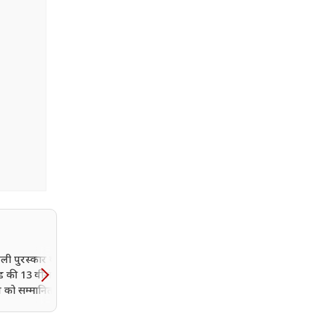
तेली पुरस्कार का ऐलान!
देहरादून की बेटी उन्नति शर्मा 
ंड की 13 वीरांगनाओं को
कमाल, राष्ट्रमंडल में जीता कांस
 को सम्मानित करेंगे
अब आंखें गोल्ड पर
ामी