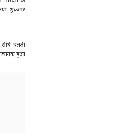
ा. परिवार के
या. शुक्रवार
न सीधे चलती
ना अचानक हुआ