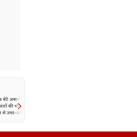
 बेटे अबान के जनाजे में
बीजेपी विधायक को मिली 10
ारों की भीड़, बैरिकेडिंग
गोली मारने की धमकी, बेटे ने
ेल से उमर-अली भी पहुंचे
पुलिस को दी ऑडियो वाली पे
ड्राइव