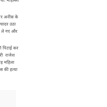
था. मोहल्ला
 पर अनीस के
. चादर उठा
ी ले गए और
की पिटाई कर
तरी राजेश
 वह महिला
स की हत्या