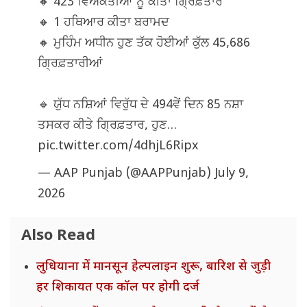
🔸 423 ਵਿਅਕਤੀਆਂ ਨੂੰ ਕੀਤਾ ਗ੍ਰਿਫ਼ਤਾਰ
🔸 1 ਹਥਿਆਰ ਕੀਤਾ ਬਰਾਮਦ
🔸 ਮੁਹਿੰਮ ਅਧੀਨ ਹੁਣ ਤੱਕ ਹੋਈਆਂ ਕੁੱਲ 45,686
ਗ੍ਰਿਫ਼ਤਾਰੀਆਂ
🔹 ਯੁੱਧ ਨਸ਼ਿਆਂ ਵਿਰੁੱਧ ਦੇ 494ਵੇਂ ਦਿਨ 85 ਨਸ਼ਾ
ਤਸਕਰ ਕੀਤੇ ਗ੍ਰਿਫ਼ਤਾਰ, ਹੁਣ…
pic.twitter.com/4dhjL6Ripx
— AAP Punjab (@AAPPunjab)
July 9,
2026
Also Read
लुधियाना में मानसून हेल्पलाइन शुरू, बारिश से जुड़ी
हर शिकायत एक कॉल पर होगी दर्ज