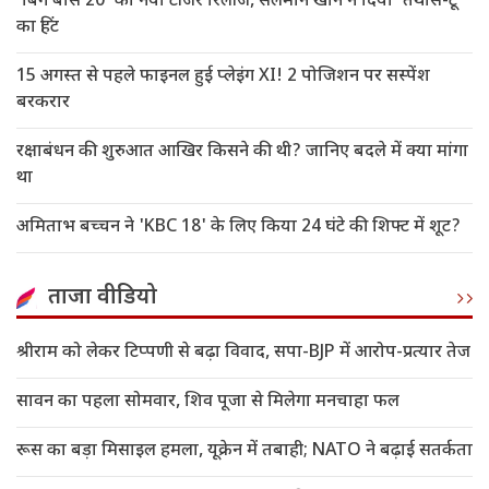
'बिग बॉस 20' का नया टीजर रिलीज, सलमान खान ने दिया 'तथास-टू'
का हिंट
15 अगस्त से पहले फाइनल हुई प्लेइंग XI! 2 पोजिशन पर सस्पेंश
बरकरार
रक्षाबंधन की शुरुआत आखिर किसने की थी? जानिए बदले में क्या मांगा
था
अमिताभ बच्चन ने 'KBC 18' के लिए किया 24 घंटे की शिफ्ट में शूट?
ताजा वीडियो
श्रीराम को लेकर टिप्पणी से बढ़ा विवाद, सपा-BJP में आरोप-प्रत्यार तेज
सावन का पहला सोमवार, शिव पूजा से मिलेगा मनचाहा फल
रूस का बड़ा मिसाइल हमला, यूक्रेन में तबाही; NATO ने बढ़ाई सतर्कता