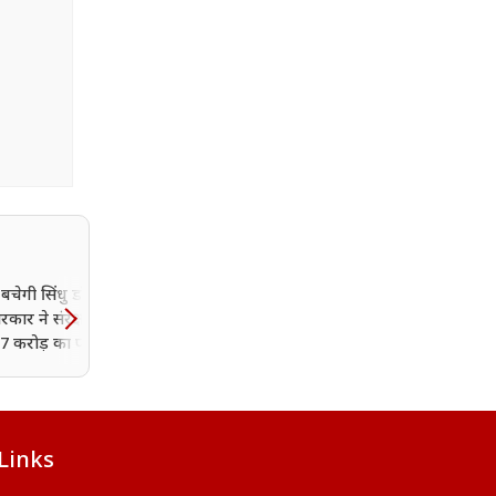
ं बचेगी सिंधु डॉल्फिन,
हलवारा एयरपोर्ट पर उड़ान भ
रकार ने संरक्षण के लिए
से पहले विमान में आई खराबी
7 करोड़ का प्लान
तेज आवाज से मचा हड़कंप; 4
घंटे अटकी फ्लाइट
Links