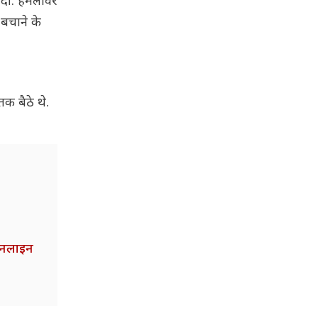
 दीं. हमलावर
 बचाने के
क बैठे थे.
 ऑनलाइन