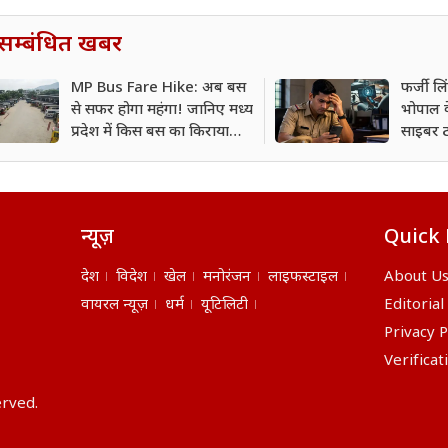
सम्बंधित खबर
MP Bus Fare Hike: अब बस
फर्जी लि
से सफर होगा महंगा! जानिए मध्य
भोपाल क
प्रदेश में किस बस का किराया
साइबर ठ
कितना बढ़ा?
रुपये
न्यूज़
Quick 
देश
विदेश
खेल
मनोरंजन
लाइफस्टाइल
About U
वायरल न्यूज़
धर्म
यूटिलिटी
Editorial
Privacy P
Verificat
erved.