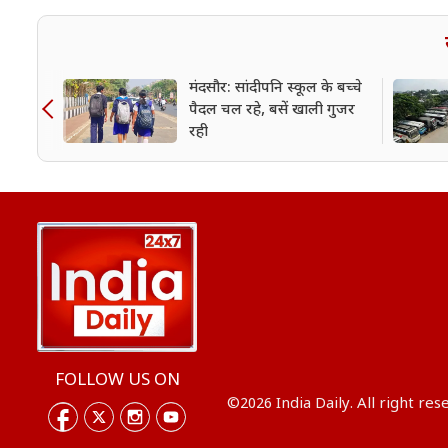
मंदसौर: सांदीपनि स्कूल के बच्चे
पैदल चल रहे, बसें खाली गुजर
रही
FOLLOW US ON
©2026 India Daily. All right res