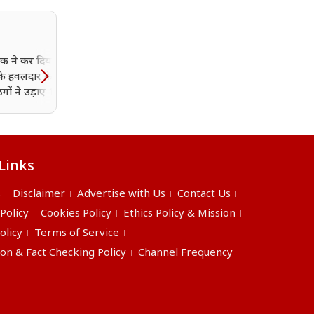
ंक ने कर दिया बड़ा खेल,
हार के बाद BJP का बड़ा एक्
े हवलदार के खाते से
दतिया की पूरी जिला
गों ने उड़ाए 1.96 लाख
कार्यकारिणी भंग; जिला अध्यक
भी हटाए गए
Links
s
Disclaimer
Advertise with Us
Contact Us
 Policy
Cookies Policy
Ethics Policy & Mission
olicy
Terms of Service
ion & Fact Checking Policy
Channel Frequency