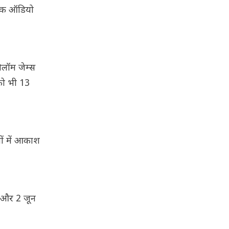
 एक ऑडियो
िलॉम जेम्स
को भी 13
ों में आकाश
ए और 2 जून