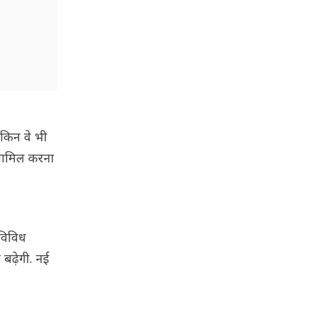
ेकिन वे भी
 शामिल करना
 विविध
 बढ़ेगी. नई