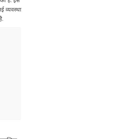
 की है. इस
ई व्यवस्था
ै.