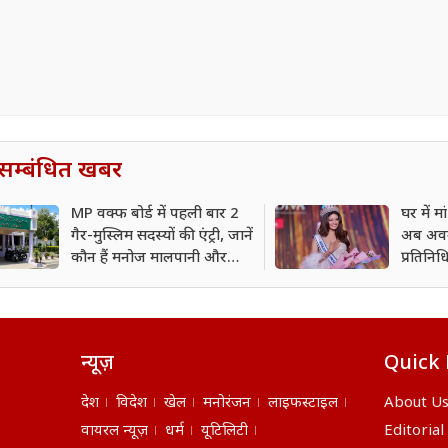
सम्बंधित खबर
MP वक्फ बोर्ड में पहली बार 2
घर में म
गैर-मुस्लिम सदस्यों की एंट्री, जानें
अब अवनी
कौन हैं मनोज मालपानी और
प्रतिनिधि
अनिमेश भार्गव?
न्यूज़
Quick 
देश
विदेश
खेल
मनोरंजन
लाइफस्टाइल
About U
वायरल न्यूज़
धर्म
यूटिलिटी
Editorial