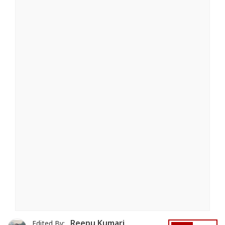
Reepu Kumari
Edited By: