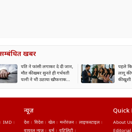
सम्बंधित खबर
पति ने फांसी लगाकर दे दी जान,
पहले कि
मौत की खबर सुनते ही गर्भवती
लागू की 
पत्नी ने भी उठाया खौफनाक
की खुशी
कदम; जानें पूरा मामला
संस्थापक
बनी चर्
न्यूज़
Quick 
IMD
देश
विदेश
खेल
मनोरंजन
लाइफस्टाइल
About U
वायरल न्यूज़
धर्म
यूटिलिटी
Editorial