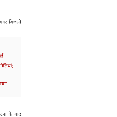
'अगर बिजली
ाई
ोलियां;
गया'
टना के बाद