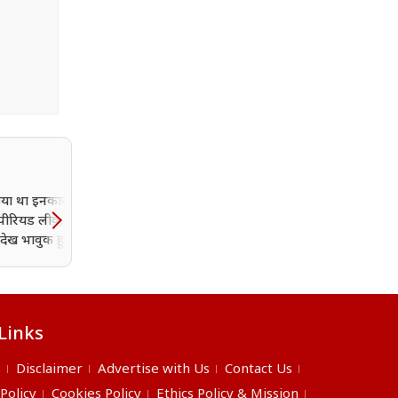
या था इनकार.. फिर
'पहले लाठीचार्ज झेलिए, फिर
पीरियड लीव, कर्मचारियों
दूंगा इस्तीफा', कर्नाटक के
 देख भावुक हुए
गृहमंत्री प्रियंक खड़गे के बयान
; स्टार्टअप की नई नीति
मचा सियासी तूफान
चा का विषय
Links
s
Disclaimer
Advertise with Us
Contact Us
 Policy
Cookies Policy
Ethics Policy & Mission