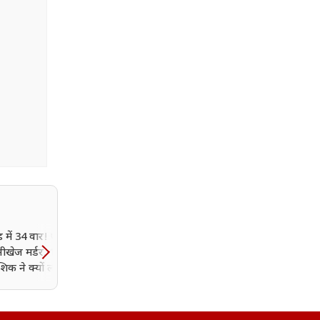
ड में 34 वार! फरीदाबाद
5 मिनट में पहुंचेगी पुलिस...
नीखेज मर्डर, 11 साल
कांवड़ यात्रा और शिवरात्रि पर
िक ने क्यों ली टीचर की
रोहतक में हाई अलर्ट; डीजे 
हथियार पूरी तरह प्रतिबंधित