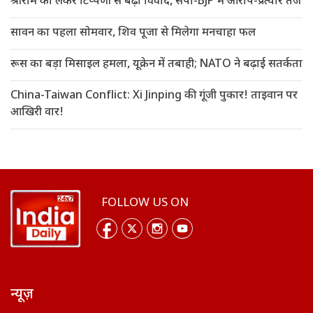
श्रीराम को लेकर टिप्पणी से बढ़ा विवाद, सपा-BJP में आरोप-प्रत्यार तेज
सावन का पहला सोमवार, शिव पूजा से मिलेगा मनचाहा फल
रूस का बड़ा मिसाइल हमला, यूक्रेन में तबाही; NATO ने बढ़ाई सतर्कता
China-Taiwan Conflict: Xi Jinping की गूंजी पुकार! ताइवान पर
आखिरी वार!
FOLLOW US ON
न्यूज़