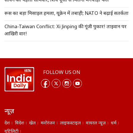
सावन का पहला सोमवार, शिव पूजा से मिलेगा मनचाहा फल
रूस का बड़ा मिसाइल हमला, यूक्रेन में तबाही; NATO ने बढ़ाई सतर्कता
China-Taiwan Conflict: Xi Jinping की गूंजी पुकार! ताइवान पर
आखिरी वार!
FOLLOW US ON
न्यूज़
देश
विदेश
खेल
मनोरंजन
लाइफस्टाइल
वायरल न्यूज़
धर्म
यूटिलिटी