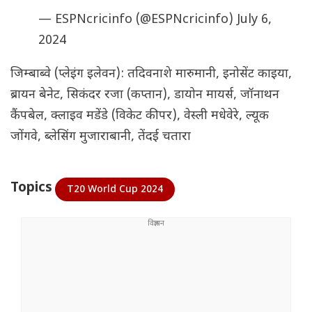
— ESPNcricinfo (@ESPNcricinfo)
July 6,
2024
जिम्बाब्वे (प्लेइंग इलेवन): तदिवनाशे मारुमानी, इनोसेंट काइया,
ब्रायन बेनेट, सिकंदर रजा (कप्तान), डायोन मायर्स, जॉनाथन
कैंपबेल, क्लाइव मडेंडे (विकेट कीपर), वेस्ली मधेवेरे, ल्यूक
जोंगवे, ब्लेसिंग मुजाराबानी, तेंदई चतारा
Topics
T20 World Cup 2024