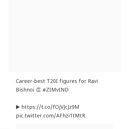
Career-best T20I figures for Ravi
Bishnoi 👏
#ZIMvIND
▶️
https://t.co/fOjVJcJz9M
pic.twitter.com/AFhzi1tMtR