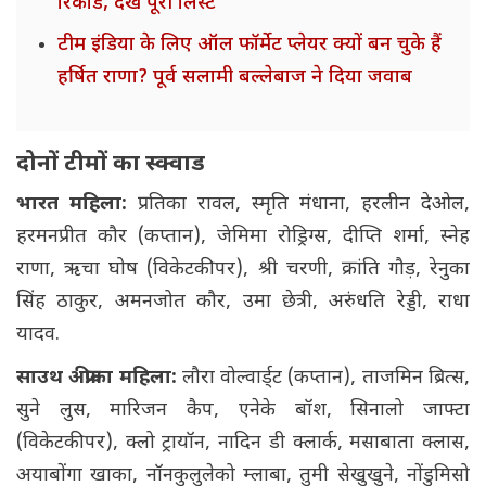
रिकॉर्ड, देखें पूरी लिस्ट
टीम इंडिया के लिए ऑल फॉर्मेट प्लेयर क्यों बन चुके हैं
हर्षित राणा? पूर्व सलामी बल्लेबाज ने दिया जवाब
दोनों टीमों का स्क्वाड
भारत महिला:
प्रतिका रावल, स्मृति मंधाना, हरलीन देओल,
हरमनप्रीत कौर (कप्तान), जेमिमा रोड्रिग्स, दीप्ति शर्मा, स्नेह
राणा, ऋचा घोष (विकेटकीपर), श्री चरणी, क्रांति गौड़, रेनुका
सिंह ठाकुर, अमनजोत कौर, उमा छेत्री, अरुंधति रेड्डी, राधा
यादव.
साउथ अफ्रीका महिला:
लौरा वोल्वार्ड्ट (कप्तान), ताजमिन ब्रित्स,
सुने लुस, मारिजन कैप, एनेके बॉश, सिनालो जाफ्टा
(विकेटकीपर), क्लो ट्रायॉन, नादिन डी क्लार्क, मसाबाता क्लास,
अयाबोंगा खाका, नॉनकुलुलेको म्लाबा, तुमी सेखुखुने, नोंडुमिसो