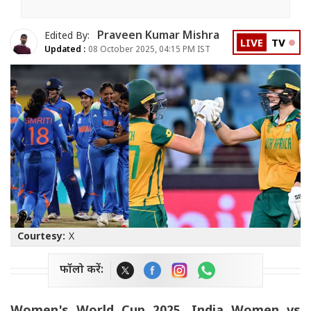
Praveen Kumar Mishra
Edited By:
LIVE
TV
Updated :
08 October 2025, 04:15 PM IST
Courtesy:
X
फॉलो करें: