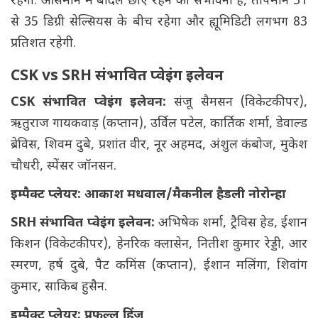
रहेगी. आसमान में बादल छाए रहने की संभावना है, तापमान 31
से 35 डिग्री सेल्सियस के बीच रहेगा और ह्यूमिडिटी लगभग 83
प्रतिशत रहेगी.
CSK vs SRH संभावित प्वेइंग इलेवन
CSK संभावित प्वेइंग इलेवन:
संजू सैमसन (विकेटकीपर),
ऋतुराज गायकवाड़ (कप्तान), उर्विल पटेल, कार्तिक शर्मा, डेवाल्ड
ब्रेविस, शिवम दुबे, प्रशांत वीर, नूर अहमद, अंशुल कंबोज, मुकेश
चौधरी, स्पेंसर जॉनसन.
इम्पैक्ट प्लेयर: आकाश मधवाल/मैकनील हैडली नोरोन्हा
SRH संभावित प्वेइंग इलेवन:
अभिषेक शर्मा, ट्रैविस हेड, ईशान
किशन (विकेटकीपर), हेनरिक क्लासेन, नितीश कुमार रेड्डी, आर
स्मरण, हर्ष दुबे, पैट कमिंस (कप्तान), ईशान मलिंगा, शिवांग
कुमार, साकिब हुसैन.
इम्पैक्ट प्लेयर: प्रफुल्ल हिंज