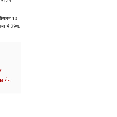
 के लिए
ें औसतन 10
लना में 29%
स
का चेक