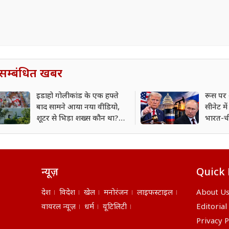
सम्बंधित खबर
इडाहो गोलीकांड के एक हफ्ते
रूस पर 
बाद सामने आया नया वीडियो,
सीनेट म
शूटर से भिड़ा शख्स कौन था?
भारत-ची
पुलिस ने खोला पूरा राज
सकता ह
न्यूज़
Quick 
देश
विदेश
खेल
मनोरंजन
लाइफस्टाइल
About U
वायरल न्यूज़
धर्म
यूटिलिटी
Editorial
Privacy P