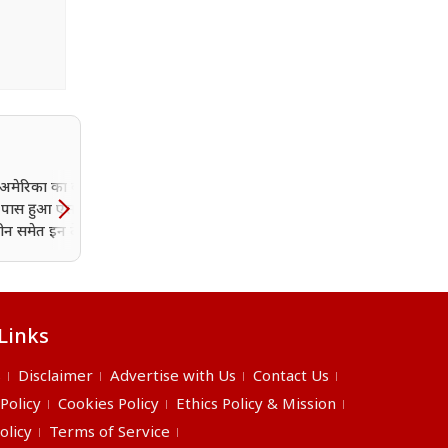
अमेरिका का बड़ा वार!
मोजतबा खामेनेई की हालत बे
ें पास हुआ ऐसा बिल,
नाजुक! ईरानी अधिकारियों ने
न समेत इन देशों पर बढ़
जताई चिंता
ै दबाव
Links
s
Disclaimer
Advertise with Us
Contact Us
 Policy
Cookies Policy
Ethics Policy & Mission
olicy
Terms of Service