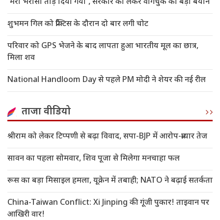
'मेरा भरोसा तोड़ दिया गया', सरकार को लेकर वांगचुक का बड़ा बयान
शुभमन गिल को प्रैक्टिस के दौरान दो बार लगी चोट
परिवार को GPS भेजने के बाद लापता हुआ भारतीय मूल का छात्र,
मिला शव
National Handloom Day से पहले PM मोदी ने शेयर की नई रील
ताजा वीडियो
श्रीराम को लेकर टिप्पणी से बढ़ा विवाद, सपा-BJP में आरोप-प्रत्यार तेज
सावन का पहला सोमवार, शिव पूजा से मिलेगा मनचाहा फल
रूस का बड़ा मिसाइल हमला, यूक्रेन में तबाही; NATO ने बढ़ाई सतर्कता
China-Taiwan Conflict: Xi Jinping की गूंजी पुकार! ताइवान पर
आखिरी वार!