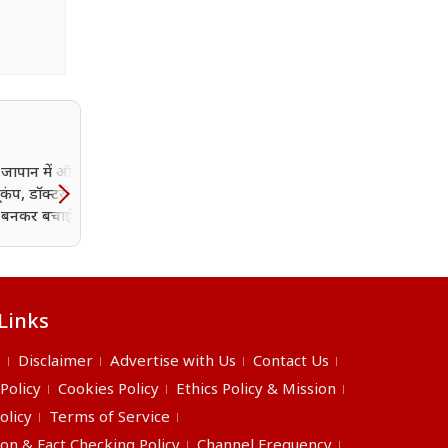
जापान में ऑपरेशन के
थाईलैंड में स्कूल के अंदर
कंप, डॉक्टरों ने मरीज
गोलीबारी से हड़कंप, 6 की मौ
 बनकर बचाई जान
कई घायल
Links
s
Disclaimer
Advertise with Us
Contact Us
 Policy
Cookies Policy
Ethics Policy & Mission
olicy
Terms of Service
ion & Fact Checking Policy
Channel Frequency