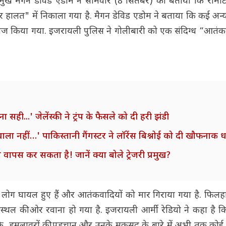
प्रमुख मैगन डेविड एडोम ने सोमवार (8 सितंबर) को बताया कि रामो
ीर हालत" में निकाला गया है. मैगन डेविड एडोम ने बताया कि कई अन
लाज किया गया. इजरायली पुलिस ने गोलीबारी को एक संदिग्ध “आतं
..' जेलेंस्की ने ट्रंप के फैसले को दी हरी झंडी
ला नहीं…' पाकिस्तानी गैंगस्टर ने लॉरेंस बिश्नोई को दी खौफनाक
 वापस कर सकता है! जानें क्या बोले ट्रेजरी प्रमुख?
कई लोग घायल हुए हैं और आतंकवादियों को मार गिराया गया है. फिलह
टनास्थल की ओर रवाना हो गया है. इजरायली आर्मी रेडियो ने कहा है 
लांकि, हमलावरों की पहचान और उनके मकसद के बारे में अभी तक क