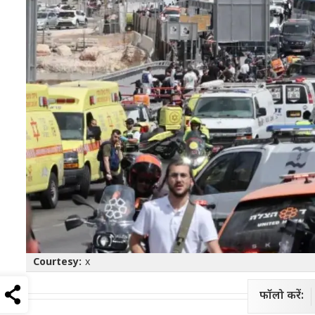
Courtesy:
x
फॉलो करें: