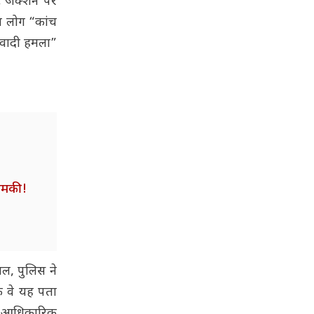
ट जंक्शन पर
्य लोग “कांच
कवादी हमला”
 धमकी!
ाल, पुलिस ने
कि वे यह पता
ोई आधिकारिक