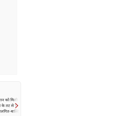
्तान को मिली नई आस',
ईरान के खिलाफ जंग पर ट्रंप 
दी के तट से निकल रहा
बड़ा झटका! अपने ही जनरल 
लगित-बाल्टिस्तान में
दे डाली बड़ी चेतावनी