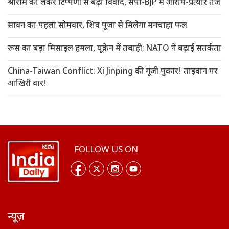
श्रीराम को लेकर टिप्पणी से बढ़ा विवाद, सपा-BJP में आरोप-प्रत्यार तेज
सावन का पहला सोमवार, शिव पूजा से मिलेगा मनचाहा फल
रूस का बड़ा मिसाइल हमला, यूक्रेन में तबाही; NATO ने बढ़ाई सतर्कता
China-Taiwan Conflict: Xi Jinping की गूंजी पुकार! ताइवान पर
आखिरी वार!
FOLLOW US ON
न्यूज़