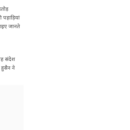
़तोड़
 पहाड़ियां
 आइए जानते
यह संदेश
हुसैन ने