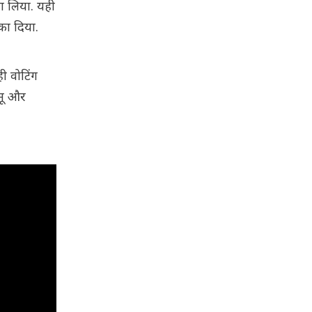
्सा लिया. यही
़का दिया.
ी वोटिंग
्मू और