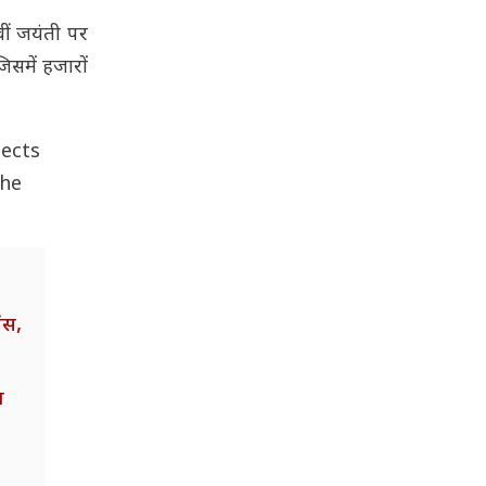
वीं जयंती पर
जिसमें हजारों
jects
The
ंस,
न