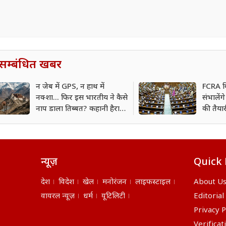
सम्बंधित खबर
न जेब में GPS, न हाथ में
FCRA ब
नक्शा... फिर इस भारतीय ने कैसे
संभालेंग
नाप डाला तिब्बत? कहानी हैरान
की तैयार
कर देगी
कांग्रेस?
न्यूज़
Quick 
देश
विदेश
खेल
मनोरंजन
लाइफस्टाइल
About U
वायरल न्यूज़
धर्म
यूटिलिटी
Editorial
Privacy P
Verificat