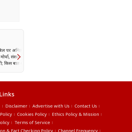
िल पर अमित शाह
अरुणाचल पर चीन की चाल 
े मोर्चा, संसद में आर-पार
भारत का करारा जवाब, 27
ी; किस बात से डर रही है
जगहों के नाम सरकारी नक्शे मे
दर्ज
Links
s
Disclaimer
Advertise with Us
Contact Us
 Policy
Cookies Policy
Ethics Policy & Mission
olicy
Terms of Service
ion & Fact Checking Policy
Channel Frequency