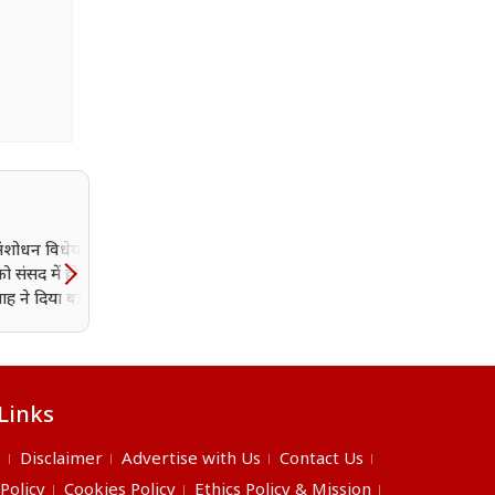
ंशोधन विधेयक पर 12
भारत ने ओडिशा के चांदीपुर स
 संसद में होगी चर्चा,
अग्नि-4 मिसाइल का किया
ह ने दिया बड़ा आश्वासन
सफल परीक्षण
Links
s
Disclaimer
Advertise with Us
Contact Us
 Policy
Cookies Policy
Ethics Policy & Mission