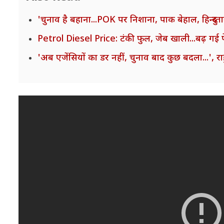
'चुनाव है बहाना...POK पर निशाना, पाक बेहाल, हिन्दुस्त
Petrol Diesel Price: टंकी फुल, जेब खाली...बढ़ गई 
'अब एजेंसियों का डर नहीं, चुनाव बाद कुछ बदला...', र