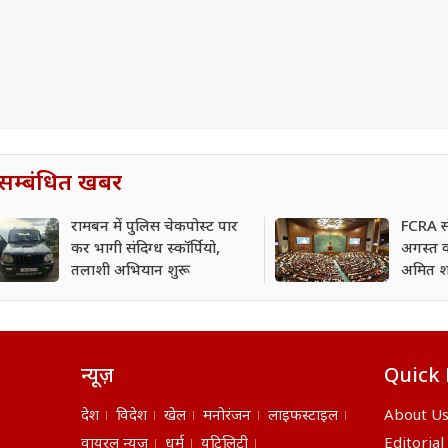
सम्बंधित खबर
रामबन में पुलिस चेकपोस्ट पार
FCRA स
कर भागी संदिग्ध स्कॉर्पियो,
अगस्त को
तलाशी अभियान शुरू
अमित शा
न्यूज़
Quick 
देश
विदेश
खेल
मनोरंजन
लाइफस्टाइल
About U
वायरल न्यूज़
धर्म
यूटिलिटी
Editorial