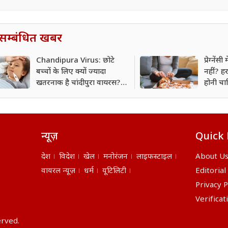
सम्बंधित खबर
Chandipura Virus: छोटे
प्रेग्नें
बच्चों के लिए क्यों ज्यादा
नहीं? हर
खतरनाक है चांदीपुरा वायरस?
होनी चाह
इन संकेतों को न करें नजरअंदाज
न्यूज़
Quick 
देश
विदेश
खेल
मनोरंजन
लाइफस्टाइल
About U
वायरल न्यूज़
धर्म
यूटिलिटी
Editorial
Privacy P
Verificat
erved.