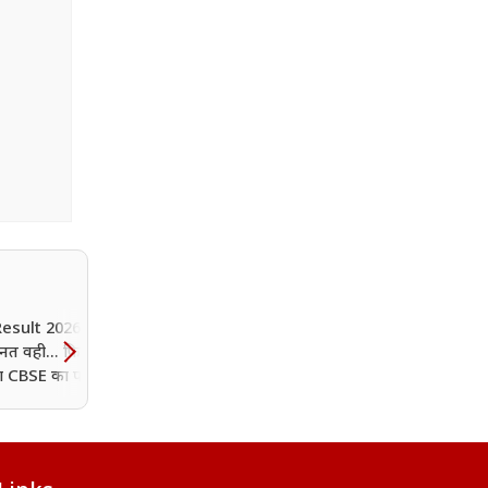
esult 2026: कॉपी
हनत वही... फिर इस बार
िरा CBSE का पास
त? आप भी जानिए