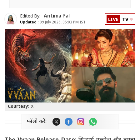
Antima Pal
Edited By:
LIVE
TV
Updated :
09 July 2026, 05:03 PM IST
Courtesy:
X
फॉलो करें: