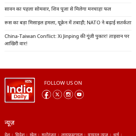
सावन का पहला सोमवार, शिव पूजा से मिलेगा मनचाहा फल
रूस का बड़ा मिसाइल हमला, यूक्रेन में तबाही; NATO ने बढ़ाई सतर्कता
China-Taiwan Conflict: Xi Jinping की गूंजी पुकार! ताइवान पर
आखिरी वार!
FOLLOW US ON
न्यूज़
देश
विदेश
खेल
मनोरंजन
लाइफस्टाइल
वायरल न्यूज़
धर्म