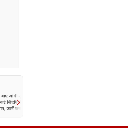
ें आए आंधी-तूफान ने
कई जिंदगियां, 13 लोगों
ान; जानें फसलों को
हुआ नुकसान