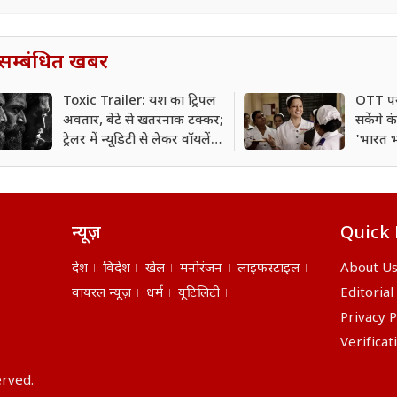
सम्बंधित खबर
Toxic Trailer: यश का ट्रिपल
OTT पर
अवतार, बेटे से खतरनाक टक्कर;
सकेंगे 
ट्रेलर में न्यूडिटी से लेकर वॉयलेंस
'भारत भ
तक सब
आई साम
न्यूज़
Quick 
देश
विदेश
खेल
मनोरंजन
लाइफस्टाइल
About U
वायरल न्यूज़
धर्म
यूटिलिटी
Editorial
Privacy P
Verificat
erved.