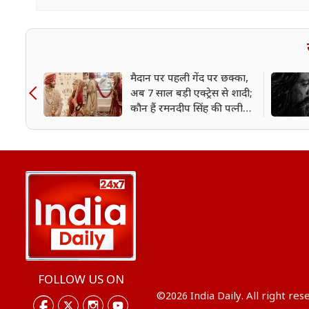
मैदान पर पहली गेंद पर छक्का,
अब 7 साल बड़ी एक्ट्रेस से शादी;
कौन हैं रमनदीप सिंह की पत्नी
चार्ली चौहान?
FOLLOW US ON
©2026 India Daily. All right res