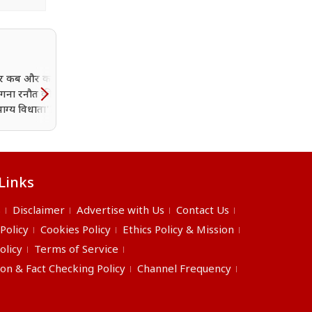
 कब और कहां देख
असम में बाढ़ से राहत के लिए
कंगना रनौत की फिल्म
स्टैंड-अप कॉमेडियन समय रैना
ाग्य विधाता'? डिटेल्स
दिखाई दरियादिली, दान किए 
ने
लाख रुपये
Links
s
Disclaimer
Advertise with Us
Contact Us
 Policy
Cookies Policy
Ethics Policy & Mission
olicy
Terms of Service
ion & Fact Checking Policy
Channel Frequency