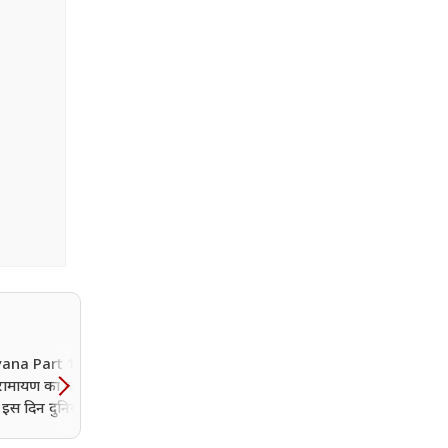
ana Part 1 Release
प्रदीप रावत के अंतिम संस्कार म
रामायण का ग्लोबल
आमिर खान समेत पहुंचे ये सित
इस दिन दुनियाभर में
नम आंखों से दी अंतिम विदाई
होगी रणबीर-यश की