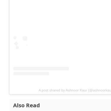
A post shared by Ashnoor Kaur (@ashnoorkau
Also Read