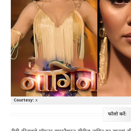
Courtesy:
x
फॉलो करें: