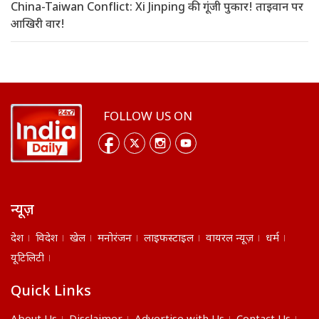
China-Taiwan Conflict: Xi Jinping की गूंजी पुकार! ताइवान पर
आखिरी वार!
FOLLOW US ON
न्यूज़
देश
विदेश
खेल
मनोरंजन
लाइफस्टाइल
वायरल न्यूज़
धर्म
यूटिलिटी
Quick Links