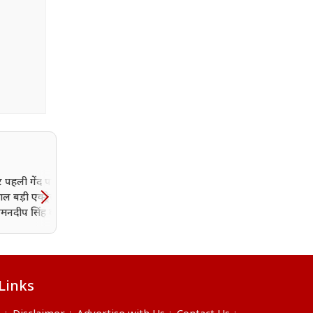
र पहली गेंद पर छक्का,
Toxic Trailer: यश का ट्रि
 बड़ी एक्ट्रेस से शादी;
अवतार, बेटे से खतरनाक टक्
रमनदीप सिंह की पत्नी
ट्रेलर में न्यूडिटी से लेकर वॉयल
ौहान?
तक सब
Links