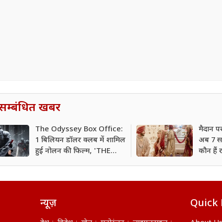
सम्बंधित खबर
The Odyssey Box Office:
मैदान प
1 बिलियन डॉलर क्लब में शामिल
अब 7 साल
हुई नोलन की फिल्म, 'THE
कौन हैं 
DARK KNIGHT' को छोड़ा
चार्ली च
पीछे
न्यूज़
Quick 