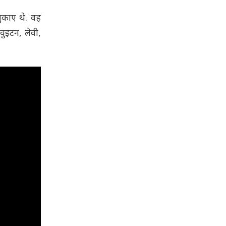
चुकाए थे. वह
वुइटन, लेवी,