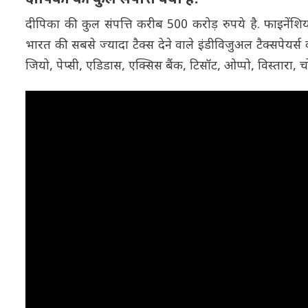
दीपिका की कुल संपत्ति करीब 500 करोड़ रुपये है. फाइनेंशि
भारत की सबसे ज्यादा टैक्स देने वाले इंडीविजुअल टैक्सपेयर्स क
जियो, पेप्सी, एडिडास, एक्सिस बैंक, टिसॉट, ओप्पो, विस्तारा, चोपार्