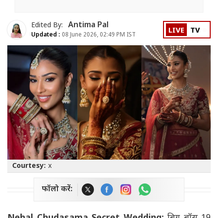
Antima Pal
Edited By:
LIVE
TV
Updated :
08 June 2026, 02:49 PM IST
Courtesy:
x
फॉलो करें: