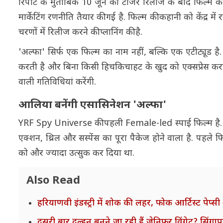
रिपोर्ट के मुताबिक 10 जून को टीजर रिलीज के बाद फिल्म की प
मार्केटिंग रणनीति तैयार की गई है. फिल्म की कहानी को केंद
चरणों में रिलीज करने की प्लानिंग की है.
'अल्फा' सिर्फ एक फिल्म का नाम नहीं, बल्कि एक एटीट्यूड 
करती है और बिना किसी हिचकिचाहट के खुद को एक्सप्रेस करती
वाली गतिविधियां करेंगी.
आलिया बनेंगी एसासिनेशन 'अल्फा'
YRF Spy Universe की पहली Female-led स्पाई फिल्म है. इ
एक्शन, थ्रिल और सस्पेंस का पूरा पैकेज होने वाला है. पहले फि
को और ज्यादा उत्सुक कर दिया था.
Also Read
हरियाणवी इंडस्ट्री में शोक की लहर, फोक आर्टिस्ट पेप्सी 
दूसरी बार दुल्हन बनने जा रही हैं जेनिफर विंगेट? सिंगा