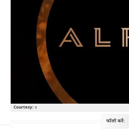
Courtesy:
x
फॉलो करें: