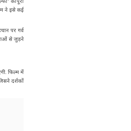
्फा' की पूरी
ीम ने इसे कई
चान पर गर्व
ओं से जुड़ने
. फिल्म में
िसने दर्शकों