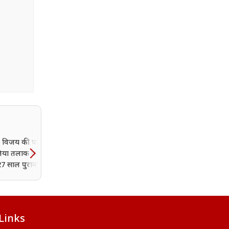
विजय की पत्नी ने
क्या गौरव खन्ना का सरनेम हटा
या तलाक का केस, टूटने
जा रही हैं आकांक्षा चमोला?
7 साल पुराना रिश्ता
इंस्टाग्राम पर मांगी अर्जेंट मदद
Links